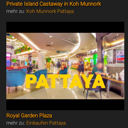
Private Island Castaway in Koh Munnork
mehr zu:
Koh Munnork Pattaya
Royal Garden Plaza
mehr zu:
Einkaufen Pattaya