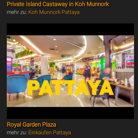
Private Island Castaway in Koh Munnork
mehr zu:
Koh Munnork Pattaya
Royal Garden Plaza
mehr zu:
Einkaufen Pattaya