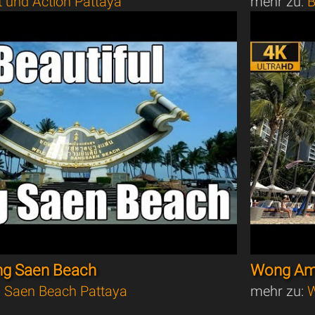
t und Action Pattaya
mehr zu:
B
ang Saen Beach
Wong Ama
 Saen Beach Pattaya
mehr zu:
W