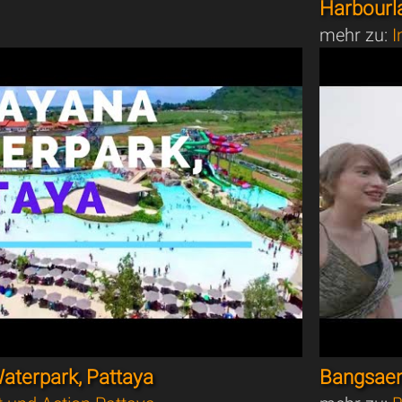
Harbourla
mehr zu:
I
terpark, Pattaya
Bangsaen