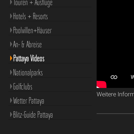
Touren + Ausflüge
Hotels + Resorts
Poolvillen+Häuser
An- & Abreise
Pattaya Videos
Nationalparks
Golfclubs
Weitere Infor
Wetter Pattaya
Blitz-Guide Pattaya