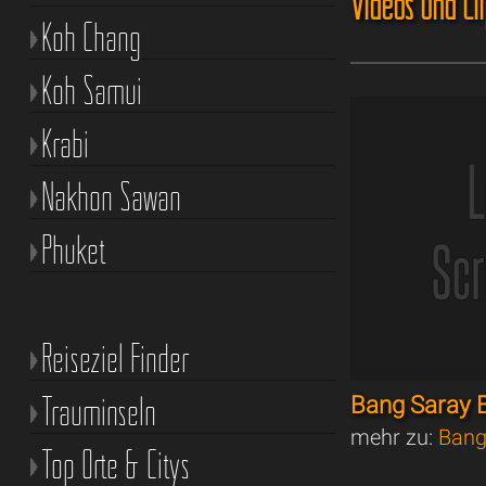
Videos und Cl
Koh Chang
Koh Samui
Krabi
Nakhon Sawan
Phuket
Reiseziel Finder
Trauminseln
Bang Saray 
mehr zu:
Bang
Top Orte & Citys