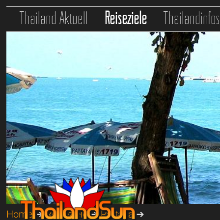
Thailand Aktuell
Reiseziele
Thailandinfo
Home
➔
Reiseziele
➔
Pattaya
➔