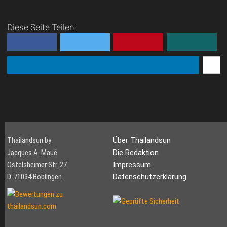
Pattaya Beach, als auch am
Jomtien Beach ist riesig. Ob
Diese Seite Teilen:
Wasserski, Windsurfen,
Paragliding, Kiteboarden, ob
Powerboot, Cruising...
Thailandsun by
Über Thailandsun
Jacques A. Maué
Die Redaktion
Ostelsheimer Str. 27
Impressum
D-71034 Böblingen
Datenschutzerklärung