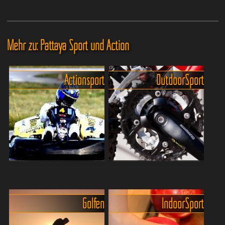
Mehr zu: Pattaya Sport und Action
Actionsport
Outdoor Sport
Actiongeladenen Sportarten
Pattayas Sportangebot für
in Pattaya
die ganze Familie
Viele Sportarten die man
Tennis Über ein Dutzend
Golfen
Indoor Sport
hierzulande kaum vorfindet
teilweise sehr schöne
oder die sich nur mit
Tennisanlagen finden sich in