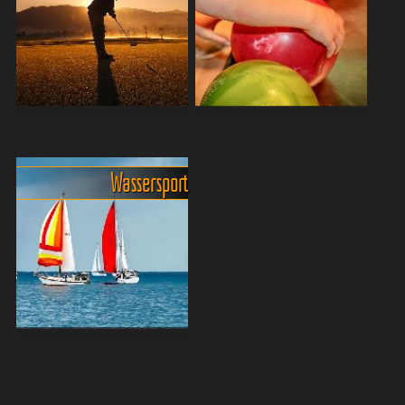
grösserem bürokratischen
der Stadt in den grossen
und/oder finanziellen
Hotels. Einige bieten neben
Aufwand betreiben lassen,
Trainern auch die Mög...
sin...
Golf in Pattaya und
Abenteuer Indoor-Sport in
Umgebung: Fakten & Top-
Pattaya: Ein Paradies für
Plätze
Aktive
Wassersport
Bevor ich zu den Golfplätzen
Pattaya, bekannt für seine
rund um das Golferparadies
lebendigen Strände und das
Pattaya komme, zuerst
pulsierende Nachtleben, hält
einmal ein paar Fakten und
auch für die Tage bereit, an
Besonderheiten zum Golfen
denen das Wetter nicht
in Pattaya und in T...
mitspielt, eine...
Wassersportler finden in
Pattaya ihr Paradies
Das Angebot, sowohl am