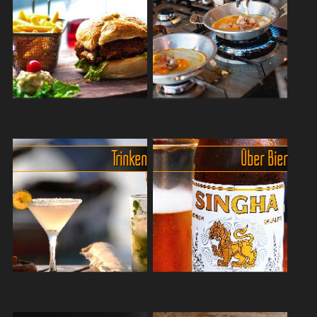
Stimmung, Weltanschauung
Thailand gehört das schon
und eine Art körnige
lange zur Esskultur. Vo...
Familienzusa...
In Thailand gibt es auch für die
Frühstück ohne Müsli,
Kids viele Leckereien.
Wurst,Toast und traurige
Thailand
Gurkenscheiben.
Trinken
Über Bier
ist nicht nur ein Paradies für
Wer zum
Strandfans, sondern auch
ersten Mal in Thailand
für kleine Schleckermäuler!
unterwegs ist, erlebt
Ob knusprige Satay-Spieße,
morgens manchmal einen
...
kleinen Kulturschock.
Während man selbst vie...
Eisgekühlte Erfrischungen -
Thailändisches Bier -
lecker aber manchmal teuer.
Erfrischende eisgekühlte