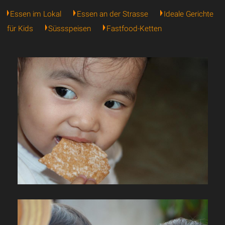
Essen im Lokal
Essen an der Strasse
Ideale Gerichte
für Kids
Süssspeisen
Fastfood-Ketten