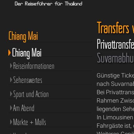
Transfers
Chiang Mai
Privattransf
Chiang Mai
Suvarnabhum
Reiseinformationen
Günstige Ticke
Sehenswertes
nach Suvarnab
Bei Privattra
Sport und Action
Rahmen Zwisch
Am Abend
liegenden Seh
In Limousinen
Märkte + Malls
Fahrgäste ist,
Weiteres Gepä