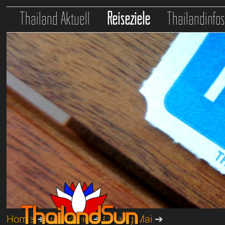
Thailand Aktuell
Reiseziele
Thailandinfo
Home
➔
Reiseziele
➔
Chiang Mai
➔