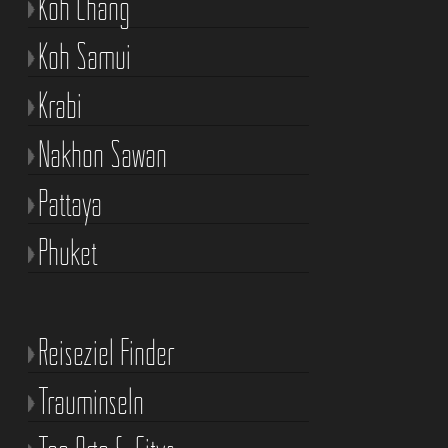
Koh Chang
Koh Samui
Krabi
Nakhon Sawan
Pattaya
Phuket
Reiseziel Finder
Trauminseln