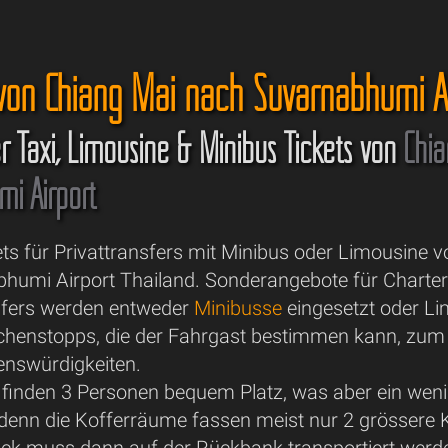
 von Chiang Mai nach Suvarnabhumi A
er Taxi, Limousine & Minibus Tickets von
Chi
i Airport
ts für Privattransfers mit Minibus oder Limousine 
humi Airport Thailand. Sonderangebote für Charter
nsfers werden entweder
Minibusse
eingesetzt oder Li
enstopps, die der Fahrgast bestimmen kann, zum Be
enswürdigkeiten.
 finden 3 Personen bequem Platz, was aber ein we
 denn die Kofferräume fassen meist nur 2 grössere 
ck muss dann auf der Rückbank transportiert werd