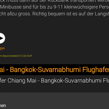
Minibusse sind für bis zu 9-11 kleinwüchsigere Perso
ht allzu gross. Richtig bequem ist es auf der Langs
gen
irport,charter,'0','0','de','EUR'
ai - Bangkok-Suvarnabhumi Flughafe
sfer Chiang Mai - Bangkok-Suvarnabhumi F
nen