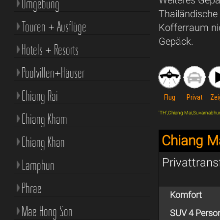
Umgebung
Thailändische 
Touren + Ausflüge
Kofferraum nic
Gepäck.
Hotels + Resorts
Poolvillen+Häuser
Chiang Rai
Flug
Privat
Zei
'TH',Chiang Mai,Suvarnabhumi A
Chiang Kham
Chiang M
Chiang Khan
Privattran
Lamphun
Phrae
Komfort
Mae Hong Son
SUV 4 Perso