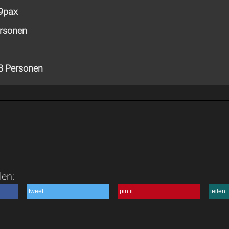
 9pax
ersonen
8 Personen
len:
tweet
pin it
teilen