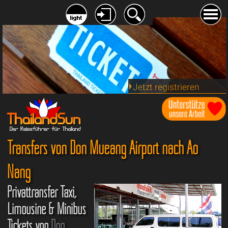
Jetzt registrieren
Transfers von Don Mueang Airport nach Ao
Nang
Privattransfer Taxi,
Limousine & Minibus
Tickets von
Don