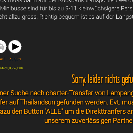
Minibusse sind für bis zu 9-11 kleinwüchsigere Perso
ht allzu gross. Richtig bequem ist es auf der Langs
vat
Zeigen
r,'0','0','de','EUR'
Sorry, leider nichts gef
ner Suche nach charter-Transfer von Lampang 
sfer auf Thailandsun gefunden werden. Evt. mu
azu den Button "ALLE" um die Direkttranfers a
unserem zuverlässigen Partne