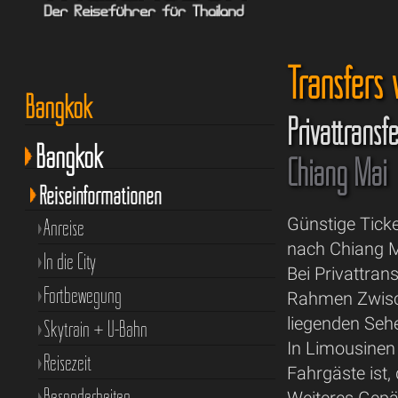
Transfers
Bangkok
Privattransf
Bangkok
Chiang Mai
Reiseinformationen
Günstige Tick
Anreise
nach Chiang M
In die City
Bei Privattra
Fortbewegung
Rahmen Zwisch
liegenden Seh
Skytrain + U-Bahn
In Limousinen
Reisezeit
Fahrgäste ist,
Besonderheiten
Weiteres Gepä