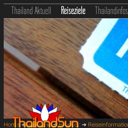
Thailand Aktuell
Reiseziele
Thailandinfo
Home
➔
Reiseziele
➔
Bangkok
➔
Reiseinformati