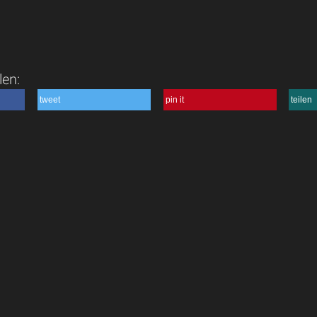
len:
tweet
pin it
teilen