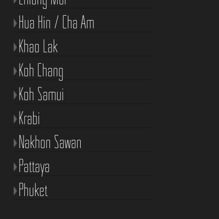
Hua Hin / Cha Am
Khao Lak
Koh Chang
Koh Samui
Krabi
Nakhon Sawan
Pattaya
Phuket