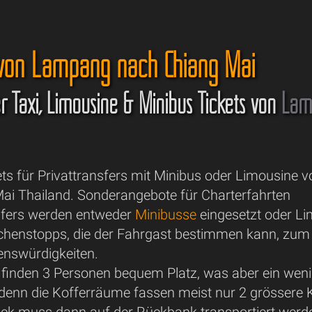
 von Lampang nach Chiang Mai
er Taxi, Limousine & Minibus Tickets von
Lam
ets für Privattransfers mit Minibus oder Limousine
ai Thailand. Sonderangebote für Charterfahrten
nsfers werden entweder
Minibusse
eingesetzt oder Li
enstopps, die der Fahrgast bestimmen kann, zum Be
enswürdigkeiten.
 finden 3 Personen bequem Platz, was aber ein we
 denn die Kofferräume fassen meist nur 2 grössere 
ck muss dann auf der Rückbank transportiert werd