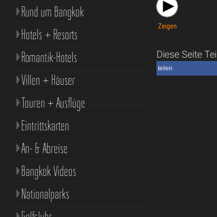
Rund um Bangkok
Zeigen
Hotels + Resorts
Diese Seite Tei
Romantik-Hotels
teilen
Villen + Häuser
Touren + Ausflüge
Eintrittskarten
An- & Abreise
Bangkok Videos
Nationalparks
Golfclubs