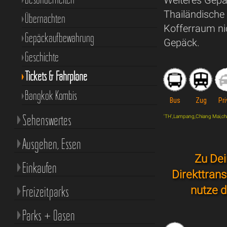
Thailändische 
Übernachten
Kofferraum nic
Gepäckaufbewahrung
Gepäck.
Geschichte
Tickets & Fahrpläne
Bangkok Kombis
Bus
Zug
Pri
Sehenswertes
'TH',Lampang,Chiang Mai,charte
Ausgehen, Essen
Zu Dei
Einkaufen
Direkttran
Freizeitparks
nutze d
Parks + Oasen