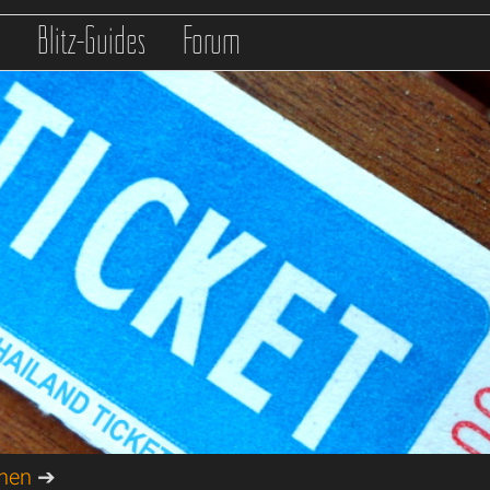
s
Blitz-Guides
Forum
onen
➔