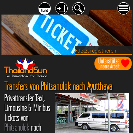
Jetzt registrieren
Transfers von Phitsanulok nach Ayutthaya
Privattransfer Taxi,
Limousine & Minibus
Tickets von
Phitsanulok
nach