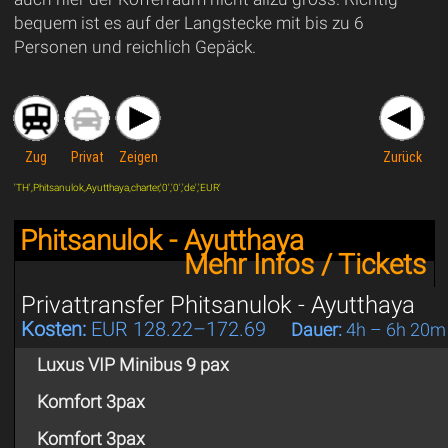
bequem ist es auf der Langstecke mit bis zu 6
Personen und reichlich Gepäck.
Zug
Privat
Zeigen
Zurück
'TH',Phitsanulok,Ayutthaya,charter,'0','0','de','EUR'
Phitsanulok - Ayutthaya
Mehr Infos / Tickets
Privattransfer Phitsanulok - Ayutthaya
Kosten:
EUR 128.22–172.69
Dauer:
4h – 6h 20m
Luxus VIP Minibus 9 pax
Komfort 3pax
Komfort 3pax