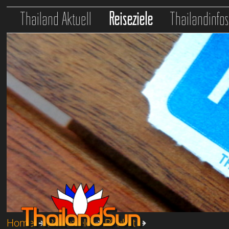
Thailand Aktuell
Reiseziele
Thailandinfo
Home
➔
Reiseziele
➔
Phuket
➔