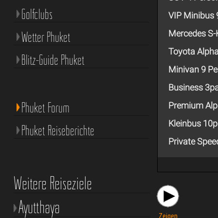
Golfclubs
VIP Minibus
Mercedes S-
Wetter Phuket
Toyota Alph
Blitz-Guide Phuket
Minivan 9 P
Business 3p
Phuket Forum
Premium Alp
Kleinbus 10
Phuket Reiseberichte
Private Spe
Weitere Reiseziele
Ayutthaya
Zeigen