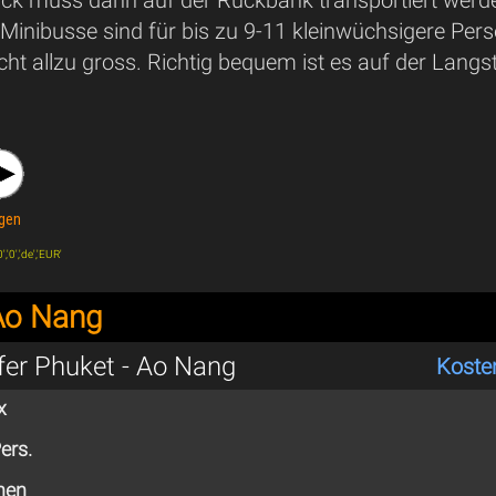
Minibusse sind für bis zu 9-11 kleinwüchsigere Perso
ht allzu gross. Richtig bequem ist es auf der Langs
gen
,'0','de','EUR'
 Ao Nang
fer Phuket - Ao Nang
Koste
x
ers.
nen