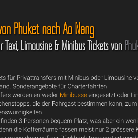
 von Phuket nach Ao Nang
er Taxi, Limousine & Minibus Tickets von
Phu
ets für Privattransfers mit Minibus oder Limousine 
and. Sonderangebote für Charterfahrten
nsfers werden entweder
Minibusse
eingesetzt oder Li
enstopps, die der Fahrgast bestimmen kann, zum Be
enswürdigkeiten.
 finden 3 Personen bequem Platz, was aber ein we
 denn die Kofferräume fassen meist nur 2 grössere 
ck muss dann auf der Rückbank transportiert werd