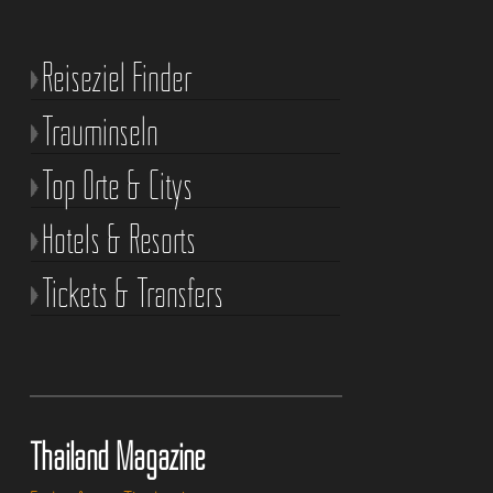
Reiseziel Finder
Trauminseln
Top Orte & Citys
Hotels & Resorts
Tickets & Transfers
Thailand Magazine