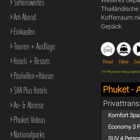
Sehenswertes
Thailändische 
Am Abend
Kofferraum nic
Gepäck.
Einkaufen
Touren + Ausflüge
Hotels + Resorts
Privat
Fähre
Zei
'TH',Phuket,Ao Nang,charter,'0'
Poolvillen+Häuser
Phuket -
SHA Plus Hotels
Privattrans
An- & Abreise
Komfort 3pa
Phuket Videos
Economy 3 P
Nationalparks
SUV 4 Perso