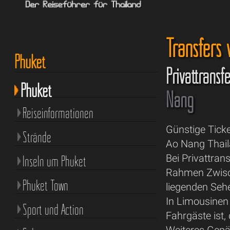
Transfers
Phuket
Privattransf
Phuket
Nang
Reiseinformationen
Günstige Tick
Strände
Ao Nang Thail
Bei Privattra
Inseln um Phuket
Rahmen Zwisch
Phuket Town
liegenden Seh
In Limousinen
Sport und Action
Fahrgäste ist,
Weiteres Gepä