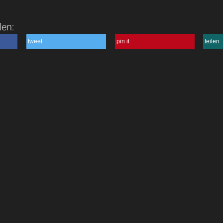
len:
tweet
pin it
teilen