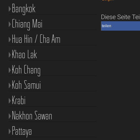
Bangkok
Diese Seite Tei
Chiang Mai
teilen
Hua Hin / Cha Am
Khao Lak
Koh Chang
Koh Samui
Krabi
Nakhon Sawan
Pattaya