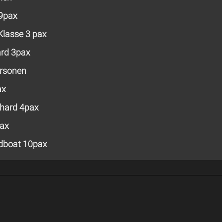
 9pax
Klasse 3 pax
ard 3pax
ersonen
ax
hard 4pax
pax
edboat 10pax