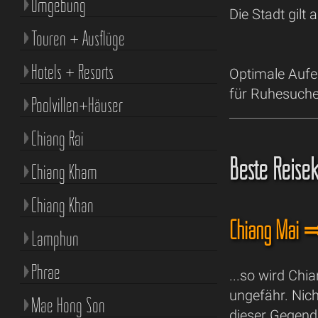
Umgebung
Die Stadt gilt
Touren + Ausflüge
Hotels + Resorts
Optimale Aufen
für Ruhesuchen
Poolvillen+Häuser
Chiang Rai
Beste Reise
Chiang Kham
Chiang Khan
Chiang Mai 
Lamphun
Phrae
...so wird Ch
ungefähr. Nich
Mae Hong Son
dieser Gegend