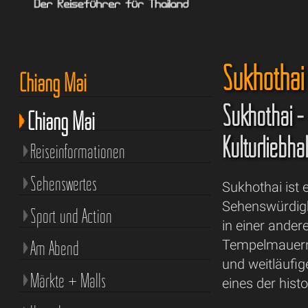
Sukhothai
Chiang Mai
Sukhothai - 
Chiang Mai
Kulturliebha
Reiseinformationen
Sehenswertes
Sukhothai ist 
Sehenswürdigk
Sport und Action
in einer ander
Am Abend
Tempelmauern,
und weitläufig
Märkte + Malls
eines der hist