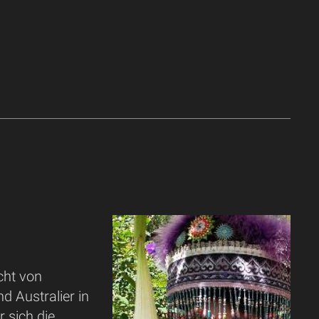
cht von
d Australier in
 sich die