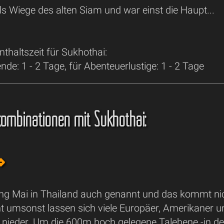
 als Wiege des alten Siam und war einst die Haupt...
thaltszeit für Sukhothai:
de: 1 - 2 Tage, für Abenteuerlustige: 1 - 2 Tage
kombinationen mit Sukhothai:
⇒
iang Mai in Thailand auch genannt und das kommt ni
t umsonst lassen sich viele Europäer, Amerikaner un
 nieder. Um die 600m hoch gelegene Talebene -in der