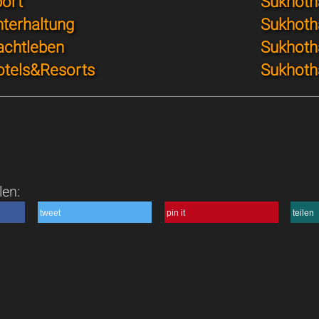
port
Sukhoth
nterhaltung
Sukhotha
achtleben
Sukhoth
otels&Resorts
Sukhoth
len:
tweet
pin it
teilen