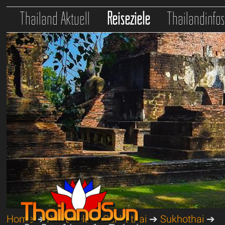
Thailand Aktuell
Reiseziele
Thailandinfo
Home
➔
Reiseziele
➔
Sukhothai
➔
Sukhothai
➔