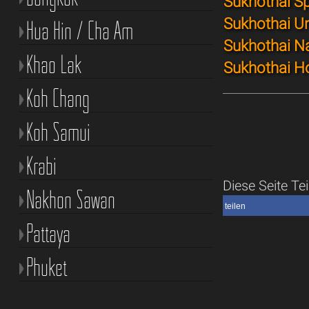
Sukhothai S
Sukhothai U
Hua Hin / Cha Am
Sukhothai N
Khao Lak
Sukhothai H
Koh Chang
Koh Samui
Krabi
Diese Seite Tei
Nakhon Sawan
teilen
Pattaya
Phuket