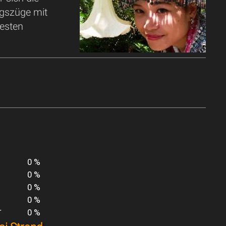
rgszüge mit
testen
0 %
0 %
0 %
0 %
r
0 %