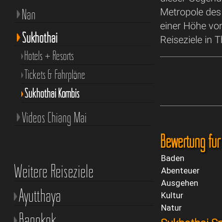
Metropole des
Nan
einer Höhe von
Sukhothai
Reiseziele in T
Hotels + Resorts
Tickets & Fahrpläne
Sukhothai Kombis
Videos Chiang Mai
Bewertung für
Baden
Weitere Reiseziele
Abenteuer
Ausgehen
Ayutthaya
Kultur
Natur
Bangkok