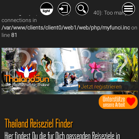
Warning
: mysqli_connect(): (08004/1040): Too many
connections in
/var/www/clients/client0/web1/web/php/myfunci.inc
on
line
81
Jetzt registrieren
Thailand Reiseziel Finder
Hier findest Du die für Dich passenden Reiseziele in