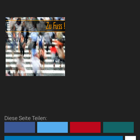
Bootfahrpläne, Fährtickets und
Abenteuer Auto- und
Kombitickets.
Motorradfahren in Thailand.
Du willst auf
Zu Fuss !
Thailands Inseln – aber
Das Autofahren in Thailand
stehst schon beim Wort
ist ein wahres Abenteuer,
Fährplan kurz davor, deinen
das selbst die
Urlaub zu stornieren? 😄...
abgehärtesten Abenteurer
ins Schwitzen bringt - im w...
Gehsteige und Zebrastreifen -
Ein Abenteuer für sich.
Zu Fuß
in Thailand unterwegs zu
sein, ist ein bisschen wie ein
Überraschungsei – man
Diese Seite Teilen:
weiß nie, was man
bekommt. Ein Bürg...