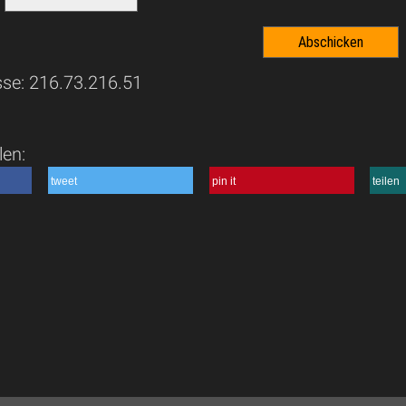
sse: 216.73.216.51
len:
tweet
pin it
teilen