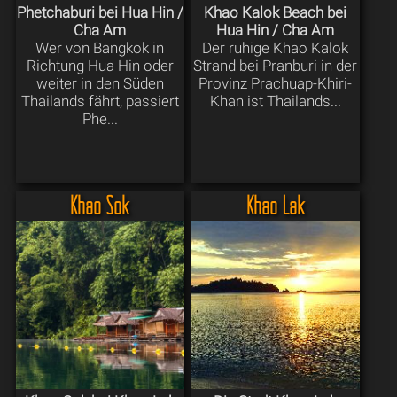
Phetchaburi bei Hua Hin /
Khao Kalok Beach bei
Cha Am
Hua Hin / Cha Am
Wer von Bangkok in
Der ruhige Khao Kalok
Richtung Hua Hin oder
Strand bei Pranburi in der
weiter in den Süden
Provinz Prachuap-Khiri-
Thailands fährt, passiert
Khan ist Thailands...
Phe...
Khao Sok
Khao Lak