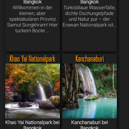
Bangkok
Bangkok
Willkommen in der
Türkisblaue Wasserfälle,
kleinen, aber
dichte Dschungelpfade
spektakulären Provinz
und Natur pur – der
Samut Songkhram! Hier
Erawan Nationalpark ist...
tuckern Boote ...
Khao Yai Nationalpark
Kanchanaburi
Khao Yai Nationalpark bei
Kanchanaburi bei
Bangkok
Bangkok