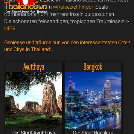
findest Du in unerem
⇒Reiseziel-Finder
ideale
Kombinationen um mehrere Inseln zu besuchen.
Die schönsten feinsandigen, tropischen Trauminseln⇒
HIER
Geniesse und träume nun von den interessantesten Orten
und Citys in Thailand:
Ayutthaya
Bangkok
Die Stadt Ayutthaya
Die Stadt Bangkok