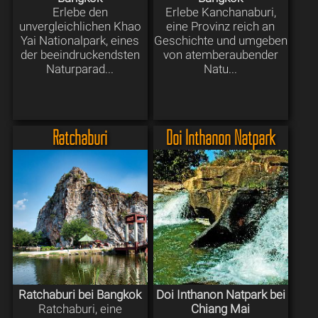
Erlebe den
Erlebe Kanchanaburi,
unvergleichlichen Khao
eine Provinz reich an
Yai Nationalpark, eines
Geschichte und umgeben
der beeindruckendsten
von atemberaubender
Naturparad...
Natu...
Ratchaburi
Doi Inthanon Natpark
Ratchaburi bei Bangkok
Doi Inthanon Natpark bei
Ratchaburi, eine
Chiang Mai