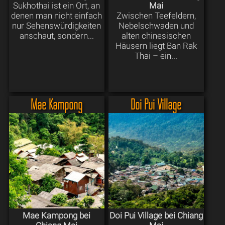
Sukhothai ist ein Ort, an
Mai
denen man nicht einfach
Zwischen Teefeldern,
nur Sehenswürdigkeiten
Nebelschwaden und
anschaut, sondern...
alten chinesischen
Häusern liegt Ban Rak
Thai – ein...
Mae Kampong
Doi Pui Village
Mae Kampong bei
Doi Pui Village bei Chiang