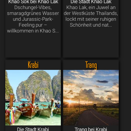
Khao Sok bei Khao Lak
Die Stadt Khao Lak
Dschungel-Vibes,
Khao Lak, ein Juwel an
smaragdgrünes Wasser
der Westküste Thailands,
und Jurassic-Park-
lockt mit seiner ruhigen
Feeling pur –
Schönheit und nat...
willkommen in Khao S...
Krabi
Trang
Die Stadt Krabi
Trang bei Krabi