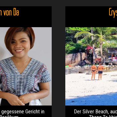
n von Da
Cry
t gegessene Gericht in
Der Silver Beach, au