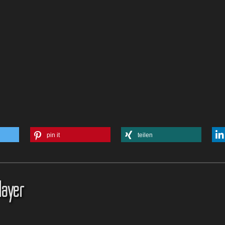
pin it
teilen
layer