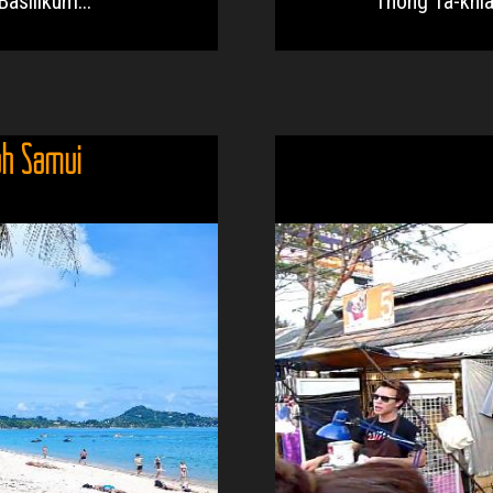
asilikum...
Thong Ta-khian
oh Samui