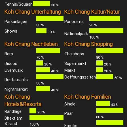
Tennis/Squash
50 %
Koh Chang Unterhaltung
Koh Chang Kultur/Natur
Parkanlagen
Panorama
80 %
90 %
Shows
30 %
Nationalpark
100 %
Koh Chang Nachtleben
Koh Chang Shopping
Bars
Thaishops
70 %
80 %
Discos
Supermarkt
20 %
20 %
Livemusik
Markt
40 %
20 %
Oeffnungszeiten
50 %
Restaurants
80 %
Nightmarket
40 %
Koh Chang
Koh Chang Familien
Hotels&Resorts
Single
40 %
Randlage
20 %
Paar
80 %
Direkt am
Strand
100 %
Familie