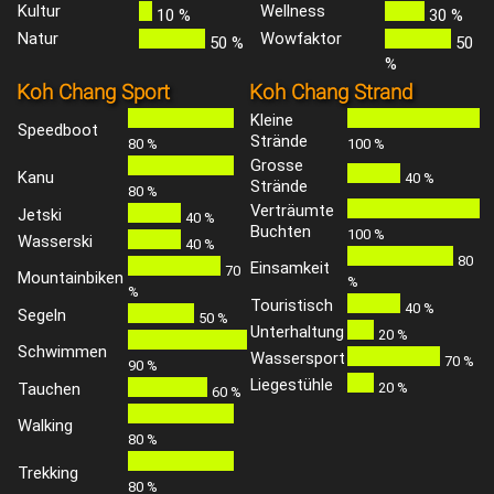
Kultur
Wellness
10 %
30 %
Natur
Wowfaktor
50 %
50
%
Koh Chang Sport
Koh Chang Strand
Kleine
Speedboot
Strände
80 %
100 %
Grosse
Kanu
40 %
Strände
80 %
Verträumte
Jetski
40 %
Buchten
100 %
Wasserski
40 %
80
Einsamkeit
70
Mountainbiken
%
%
Touristisch
40 %
Segeln
50 %
Unterhaltung
20 %
Schwimmen
Wassersport
70 %
90 %
Liegestühle
Tauchen
20 %
60 %
Walking
80 %
Trekking
80 %