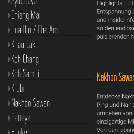
Ayutthaya
Highlights – 
Entspannung u
Chiang Mai
und Insiderin
Hua Hin / Cha Am
an den endlose
pulsierenden 
Khao Lak
Koh Chang
Koh Samui
Nakhon Saw
Krabi
Entdecke Nakh
Nakhon Sawan
Ping und Nan 
umgeben von ü
Pattaya
einzigartige M
Phuket
Von den leben