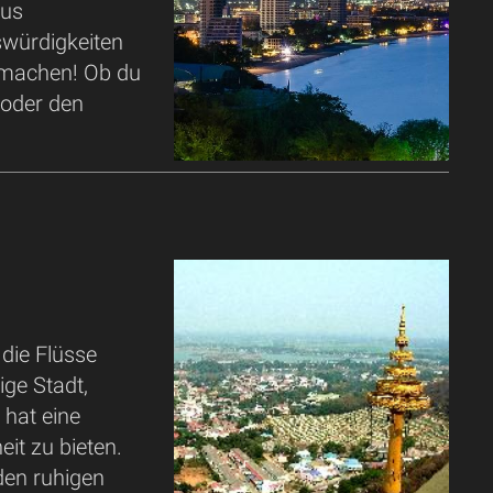
aus
swürdigkeiten
u machen! Ob du
 oder den
die Flüsse
ge Stadt,
hat eine
it zu bieten.
den ruhigen