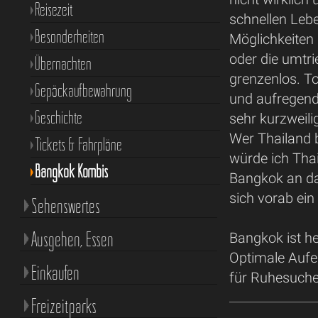
Reisezeit
schnellen Leb
Besonderheiten
Möglichkeiten 
oder die umtri
Übernachten
grenzenlos. To
Gepäckaufbewahrung
und aufregend
Geschichte
sehr kurzweil
Wer Thailand 
Tickets & Fahrpläne
würde ich Tha
Bangkok Kombis
Bangkok an da
sich vorab ein
Sehenswertes
Ausgehen, Essen
Bangkok ist he
Optimale Aufen
Einkaufen
für Ruhesuchen
Freizeitparks