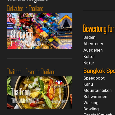
Einkaufen in Thailand
Bewertung fü
Baden
Abenteuer
Ausgehen
Kultur
Natur
Thaifood - Essen in Thailand
Bangkok Spo
Speedboot
Kanu
Mountainbiken
Schwimmen
Walking
Bowling