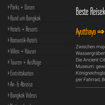
Parks + Oasen
Beste Reise
Rund um Bangkok
Hotels + Resorts
Ayutthaya ⇒
Romantik-Hotels
Zwischen maje
Villen + Häuser
Wassergräben 
Die Ancient Ci
Touren + Ausflüge
Museum: gewal
Eintrittskarten
Königreichsgl
per Fahrrad, B
An- & Abreise
Bangkok Videos