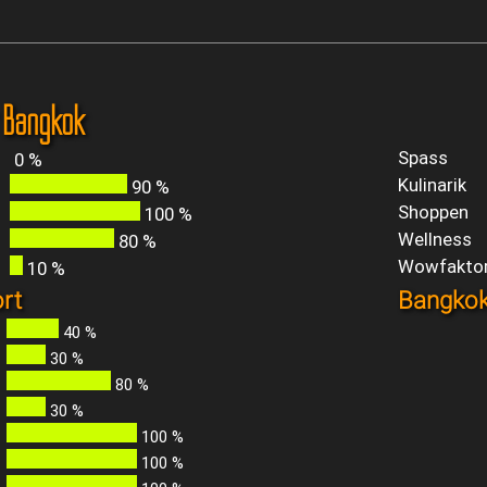
r Bangkok
Spass
0 %
Kulinarik
90 %
Shoppen
100 %
Wellness
80 %
Wowfakto
10 %
rt
Bangkok
40 %
30 %
80 %
30 %
100 %
100 %