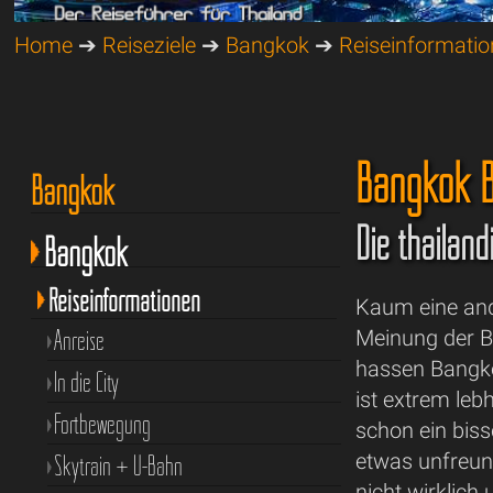
Home
➔
Reiseziele
➔
Bangkok
➔
Reiseinformati
Bangkok B
Bangkok
Die thailän
Bangkok
Reiseinformationen
Kaum eine and
Anreise
Meinung der B
hassen Bangko
In die City
ist extrem lebh
Fortbewegung
schon ein bis
etwas unfreund
Skytrain + U-Bahn
nicht wirklich