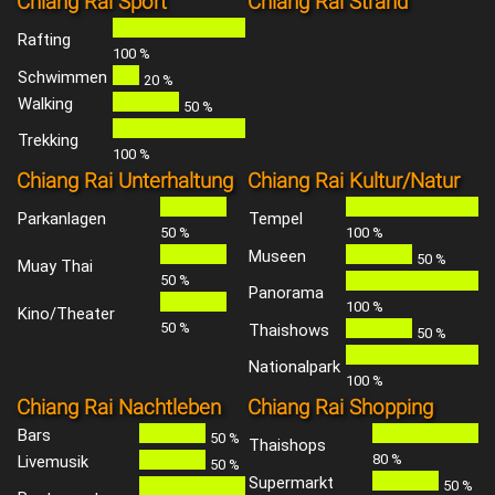
Chiang Rai Sport
Chiang Rai Strand
Rafting
100 %
Schwimmen
20 %
Walking
50 %
Trekking
100 %
Chiang Rai Unterhaltung
Chiang Rai Kultur/Natur
Parkanlagen
Tempel
50 %
100 %
Museen
50 %
Muay Thai
50 %
Panorama
100 %
Kino/Theater
50 %
Thaishows
50 %
Nationalpark
100 %
Chiang Rai Nachtleben
Chiang Rai Shopping
Bars
50 %
Thaishops
80 %
Livemusik
50 %
Supermarkt
50 %