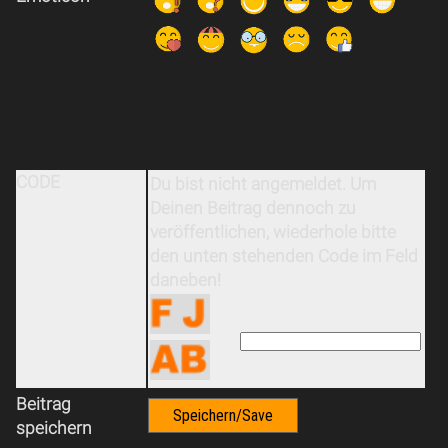
CODE
Du bist nicht angemeldet. Um
Deinen Beitrag dennoch zu
veröffentlichen, wiederhole bitte
den unten stehenden Code im Feld
daneben!
Beitrag
speichern