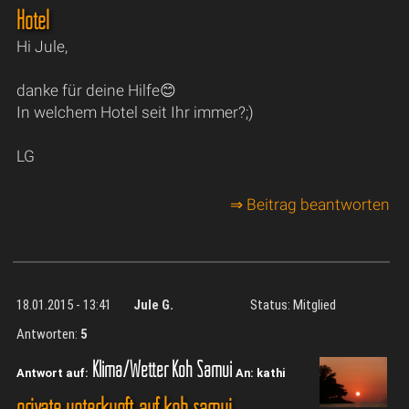
Hotel
Hi Jule,
danke für deine Hilfe😊
In welchem Hotel seit Ihr immer?;)
LG
⇒ Beitrag beantworten
18.01.2015 - 13:41
Jule G.
Status: Mitglied
Antworten:
5
Klima/Wetter Koh Samui
Antwort auf:
An: kathi
private unterkunft auf koh samui