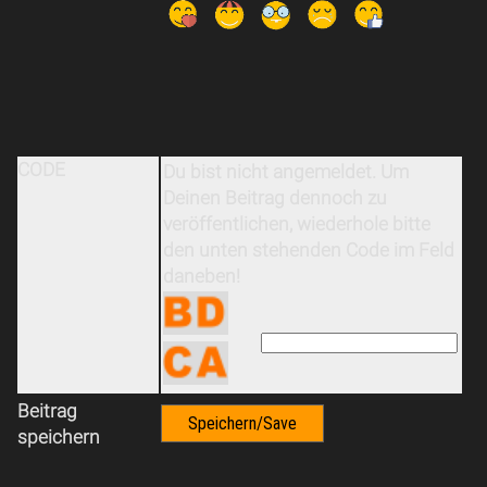
CODE
Du bist nicht angemeldet. Um
Deinen Beitrag dennoch zu
veröffentlichen, wiederhole bitte
den unten stehenden Code im Feld
daneben!
Beitrag
speichern