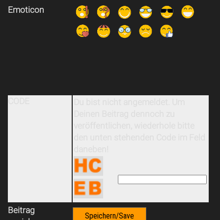
Emoticon
CODE
Du bist nicht angemeldet. Um
Deinen Beitrag dennoch zu
veröffentlichen, wiederhole bitte
den unten stehenden Code im Feld
daneben!
Beitrag