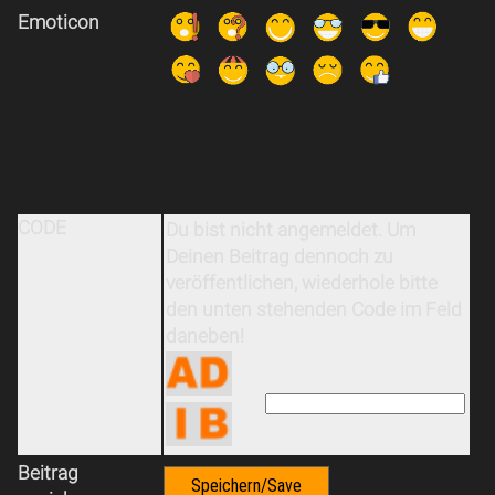
Emoticon
CODE
Du bist nicht angemeldet. Um
Deinen Beitrag dennoch zu
veröffentlichen, wiederhole bitte
den unten stehenden Code im Feld
daneben!
Beitrag