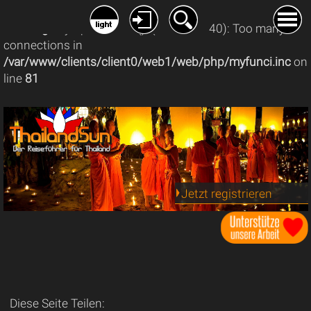
Warning
: mysqli_connect(): (08004/1040): Too many
connections in
/var/www/clients/client0/web1/web/php/myfunci.inc
on
line
81
Jetzt registrieren
Diese Seite Teilen: