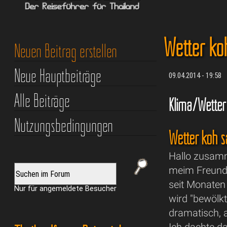
Wetter ko
Neuen Beitrag erstellen
Neue Hauptbeiträge
09.04.2014 - 19:58
Alle Beiträge
Klima/Wetter
Nutzungsbedingungen
Wetter koh 
Hallo zusam
meim Freund 
seit Monaten
Nur für angemeldete Besucher
wird "bewölkt
dramatisch, 
Ich dachte da