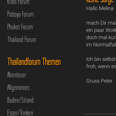
Krabi Forum
Hallo Melina
Pattaya Forum
mach Dir mal
Phuket Forum
ein paar Wol
doch mal kurz
Thailand Forum
im Normalfall
Thailandforum Themen
Ich bin selbs
froh, wenn es
Abenteuer
Gruss Peter
Allgemeines
Baden/Strand
Essen/Trinken