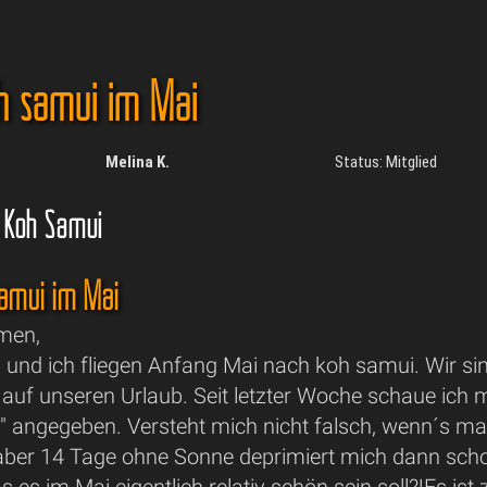
h samui im Mai
Melina K.
Status: Mitglied
 Koh Samui
samui im Mai
men,
und ich fliegen Anfang Mai nach koh samui. Wir s
 auf unseren Urlaub. Seit letzter Woche schaue ich
" angegeben. Versteht mich nicht falsch, wenn´s mal 
aber 14 Tage ohne Sonne deprimiert mich dann sch
s es im Mai eigentlich relativ schön sein soll?!Es is