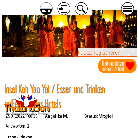
Jetzt registrieren
Insel Koh Yao Yai / Essen und Trinken
außerhalb des Hotels
25.01.2022 - 08:29
Angelika M.
Status: Mitglied
Antworten:
2
Essen/Trinken