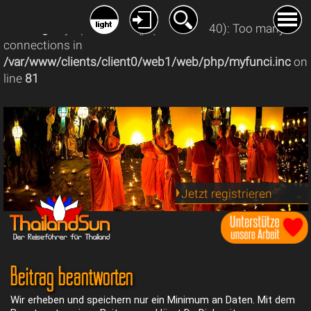
Warning
: mysqli_connect(): (08004/1040): Too many
connections in
/var/www/clients/client0/web1/web/php/myfunci.inc
on
line
81
Jetzt registrieren
Beitrag beantworten
Wir erheben und speichern nur ein Minimum an Daten. Mit dem