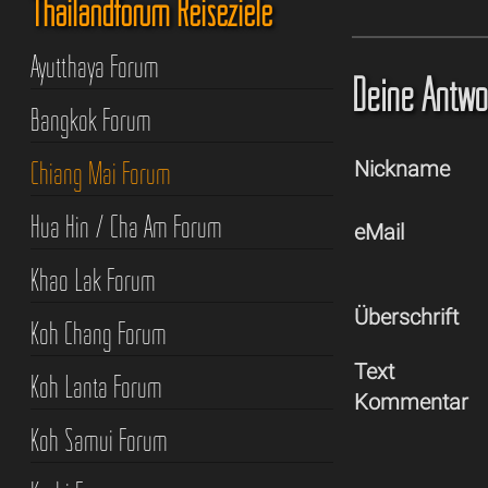
Thailandforum Reiseziele
Ayutthaya Forum
Deine Antwor
Bangkok Forum
Chiang Mai Forum
Nickname
Hua Hin / Cha Am Forum
eMail
Khao Lak Forum
Überschrift
Koh Chang Forum
Text
Koh Lanta Forum
Kommentar
Koh Samui Forum