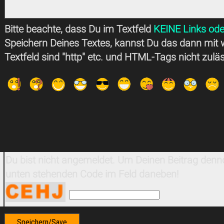
Bitte beachte, dass Du im Textfeld
KEINE Links ode
Speichern Deines Textes, kannst Du das dann mit 
Textfeld sind "http" etc. und HTML-Tags nicht zulä
Du bist nicht angemeldet. Um Deinen Beitrag denno
unten stehenden Code im Feld daneben!