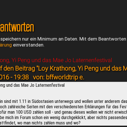
eantworten
 speichern nur ein Minimum an Daten. Mit dem Beantworten e
lärung
einverstanden.
ong, Yi Peng und das Mae Jo Laternenfestival
 den Beitrag "Loy Krathong, Yi Peng und das M
016 - 19:38
von: bffworldtrip e.