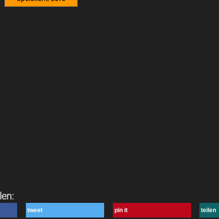
len:
tweet
pin it
teilen