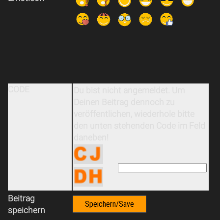
CODE
Du bist nicht angemeldet. Um
Deinen Beitrag dennoch zu
veröffentlichen, wiederhole bitte
den unten stehenden Code im Feld
daneben!
Beitrag
speichern