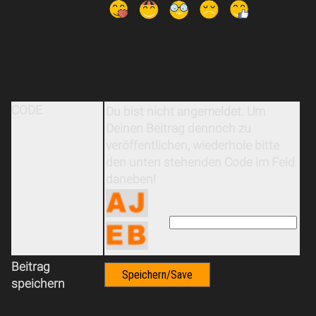
CODE
Du bist nicht angemeldet. Um
Deinen Beitrag dennoch zu
veröffentlichen, wiederhole bitte
den unten stehenden Code im Feld
daneben!
Beitrag
speichern