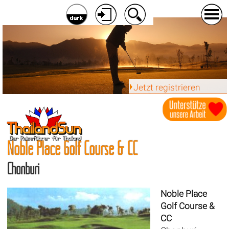
Jetzt registrieren
Noble Place Golf Course & CC
Chonburi
Noble Place
Golf Course &
CC