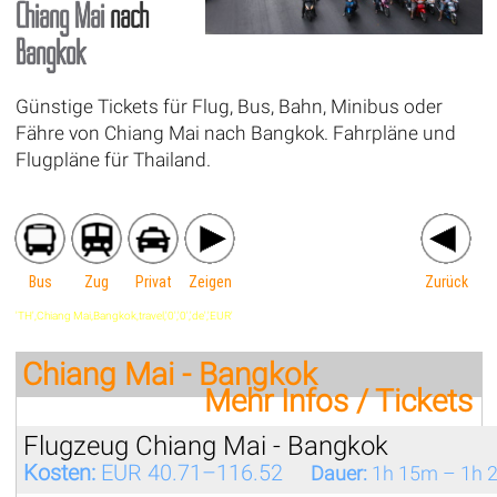
Chiang Mai
nach
Bangkok
Günstige Tickets für Flug, Bus, Bahn, Minibus oder
Fähre von Chiang Mai nach Bangkok. Fahrpläne und
Flugpläne für Thailand.
Bus
Zug
Privat
Zeigen
Zurück
'TH',Chiang Mai,Bangkok,travel,'0','0','de','EUR'
Chiang Mai - Bangkok
Mehr Infos / Tickets
Flugzeug Chiang Mai - Bangkok
Kosten:
EUR 40.71–116.52
Dauer:
1h 15m – 1h 