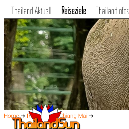
Thailand Aktuell
Reiseziele
Thailandinfo
Home
➔
Reiseziele
➔
Chiang Mai
➔