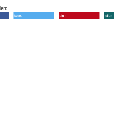
len:
tweet
pin it
teilen