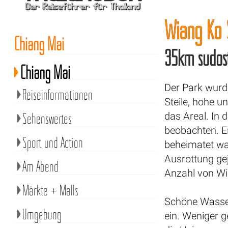
Wiang Ko 
Chiang Mai
35km südös
Chiang Mai
Der Park wurde
Reiseinformationen
Steile, hohe 
Sehenswertes
das Areal. In 
beobachten. Ei
Sport und Action
beheimatet wa
Ausrottung gej
Am Abend
Anzahl von Wil
Märkte + Malls
Schöne Wasser
Umgebung
ein. Weniger 