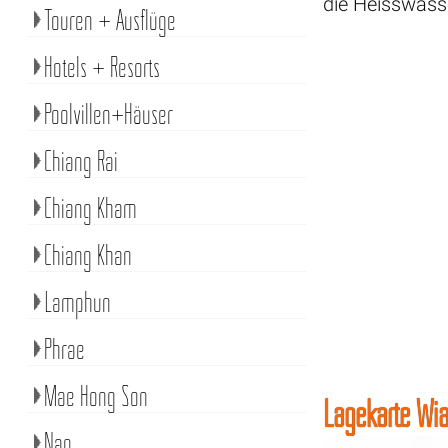
die Heisswass
Touren + Ausflüge
Hotels + Resorts
Poolvillen+Häuser
Chiang Rai
Chiang Kham
Chiang Khan
Lamphun
Phrae
Mae Hong Son
Lagekarte Wia
Nan