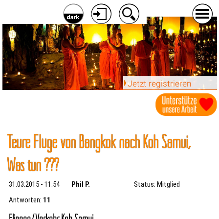
Jetzt registrieren
Teure Flüge von Bangkok nach Koh Samui,
Was tun ???
31.03.2015 - 11:54
Phil P.
Status: Mitglied
Antworten:
11
Fliegen/Verkehr Koh Samui