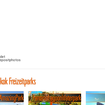
ndet
Depositphotos
kok Freizeitparks
 Amazing Park
Fantasia Lagoon Waterpark