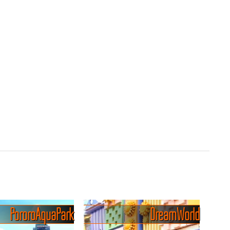
Pororo AquaPark
Dream World