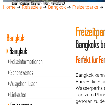
Home
➔
Reiseziele
➔
Bangkok
➔
Freizeitparks
➔
Freizeitpa
Bangkok
Bangkoks be
Bangkok
Perfekt für Fa
Reiseinformationen
Sehenswertes
Bangkok kann 
Bars – die Sta
Ausgehen, Essen
Wasserparks a
Einkaufen
Tag zum Plan
gehören zu de