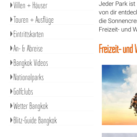
Villen + Häuser
Jeder Park ist
von dir entdec
Touren + Ausflüge
die Sonnencrem
Freizeit- und
Eintrittskarten
Freizeit- und
An- & Abreise
Bangkok Videos
Nationalparks
Golfclubs
Wetter Bangkok
Blitz-Guide Bangkok