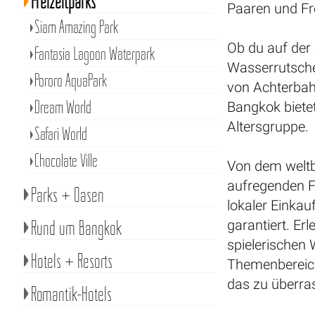
Freizeitparks
Paaren und F
Siam Amazing Park
Ob du auf der
Fantasia Lagoon Waterpark
Wasserrutsche
Pororo AquaPark
von Achterbah
Dream World
Bangkok bietet
Altersgruppe.
Safari World
Chocolate Ville
Von dem welt
aufregenden F
Parks + Oasen
lokaler Einkau
Rund um Bangkok
garantiert. Er
spielerischen 
Hotels + Resorts
Themenbereich
das zu überra
Romantik-Hotels