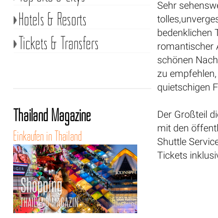
Sehr sehenswe
Hotels & Resorts
tolles,unverge
bedenklichen T
Tickets & Transfers
romantischer 
schönen Nachmi
zu empfehlen, 
quietschigen 
Thailand Magazine
Der Großteil d
mit den öffent
Einkaufen in Thailand
Shuttle Servic
Tickets inklus