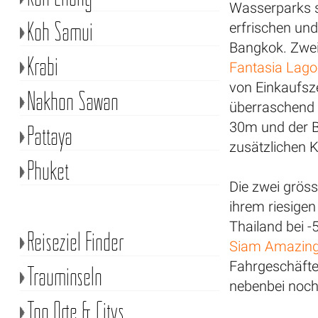
Wasserparks si
Koh Samui
erfrischen und
Bangkok. Zwei
Krabi
Fantasia Lag
von Einkaufsz
Nakhon Sawan
überraschend 
30m und der Bl
Pattaya
zusätzlichen K
Phuket
Die zwei gröss
ihrem riesigen
Thailand bei -
Reiseziel Finder
Siam Amazing
Fahrgeschäft
Trauminseln
nebenbei noch
Top Orte & Citys