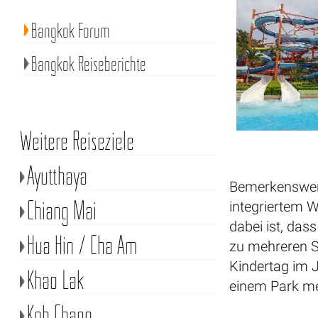
Bangkok Forum
Bangkok Reiseberichte
Weitere Reiseziele
Ayutthaya
Bemerkenswert
Chiang Mai
integriertem 
dabei ist, das
Hua Hin / Cha Am
zu mehreren S
Kindertag im 
Khao Lak
einem Park me
Koh Chang