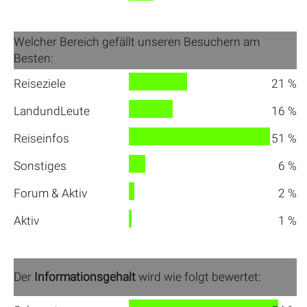
Welcher Bereich gefällt unseren Besuchern am
Besten:
Reiseziele
21 %
LandundLeute
16 %
Reiseinfos
51 %
Sonstiges
6 %
Forum & Aktiv
2 %
Aktiv
1 %
Der
Informationsgehalt
wird wie folgt bewertet: