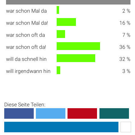
war schon Mal da
2 %
war schon Mal da!
16 %
war schon oft da
7 %
war schon oft da!
36 %
will da schnell hin
32 %
will irgendwann hin
3 %
Diese Seite Teilen: