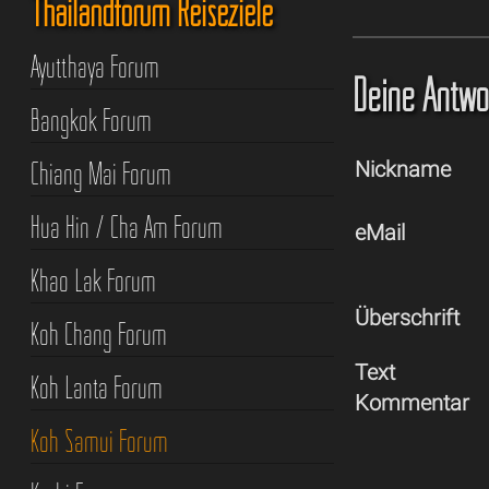
Thailandforum Reiseziele
Ayutthaya Forum
Deine Antwor
Bangkok Forum
Chiang Mai Forum
Nickname
Hua Hin / Cha Am Forum
eMail
Khao Lak Forum
Überschrift
Koh Chang Forum
Text
Koh Lanta Forum
Kommentar
Koh Samui Forum