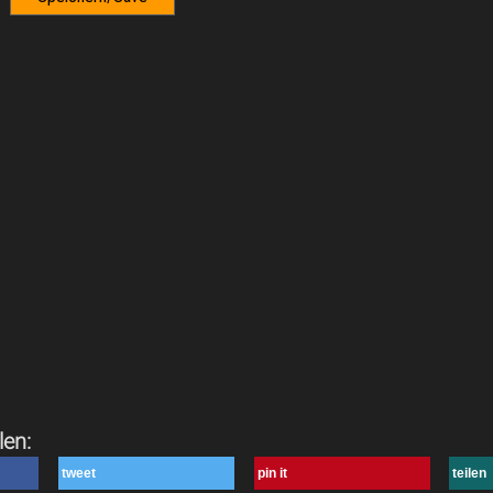
len:
tweet
pin it
teilen