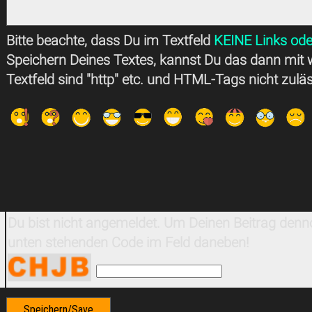
Bitte beachte, dass Du im Textfeld
KEINE Links ode
Speichern Deines Textes, kannst Du das dann mit 
Textfeld sind "http" etc. und HTML-Tags nicht zulä
Du bist nicht angemeldet. Um Deinen Beitrag denno
unten stehenden Code im Feld daneben!