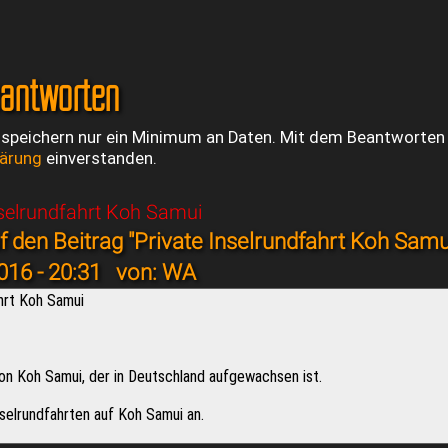
eantworten
 speichern nur ein Minimum an Daten. Mit dem Beantworten e
lärung
einverstanden.
nselrundfahrt Koh Samui
 den Beitrag "Private Inselrundfahrt Koh Samu
016 - 20:31
von: WA