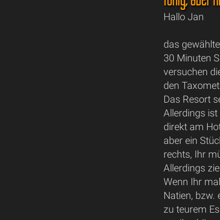
Hallo Jan
das gewählte
30 Minuten S
versuchen di
den Taxometer
Das Resort se
Allerdings is
direkt am Ho
aber ein Stüc
rechts, Ihr m
Allerdings zi
Wenn Ihr mal
Natien, bzw.
zu teurem Ess