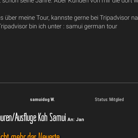
 schon seine Jahre. Aber Kunden von mir die dort wa
s über meine Tour, kannste gerne bei Tripadvisor na
ripadvisor bin ich unter : samui german tour
samuidog W.
Status: Mitglied
uren/Ausflüge Koh Samui
An: Jan
nicht mehr das Neueste