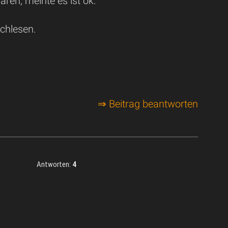
ren, meinte es ist ok.
chlesen.
⇒ Beitrag beantworten
Antworten:
4