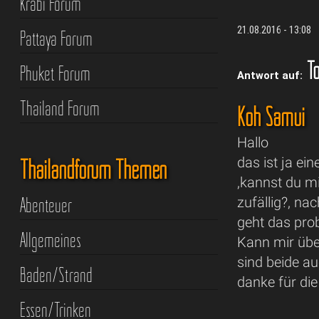
Krabi Forum
21.08.2016 - 13:08
Pattaya Forum
To
Phuket Forum
Antwort auf:
Thailand Forum
Koh Samui
Hallo
Thailandforum Themen
das ist ja ei
,kannst du mi
Abenteuer
zufällig?, n
geht das prob
Allgemeines
Kann mir übe
sind beide a
Baden/Strand
danke für di
Essen/Trinken