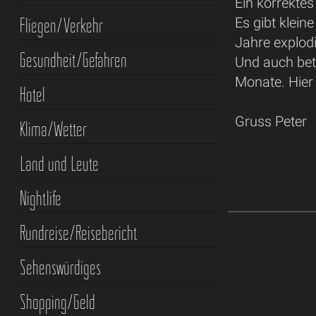
Ein korrektes
Fliegen/Verkehr
Es gibt klein
Jahre explodi
Gesundheit/Gefahren
Und auch betr
Monate. Hier
Hotel
Gruss Peter
Klima/Wetter
Land und Leute
Nightlife
Rundreise/Reisebericht
Sehenswürdiges
Shopping/Geld