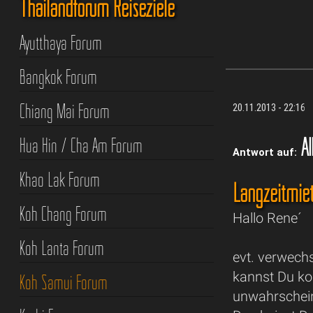
Thailandforum Reiseziele
Ayutthaya Forum
Bangkok Forum
Chiang Mai Forum
20.11.2013 - 22:16
Al
Hua Hin / Cha Am Forum
Antwort auf:
Khao Lak Forum
Langzeitmie
Koh Chang Forum
Hallo Rene´
Koh Lanta Forum
evt. verwechs
kannst Du kom
Koh Samui Forum
unwahrscheinl