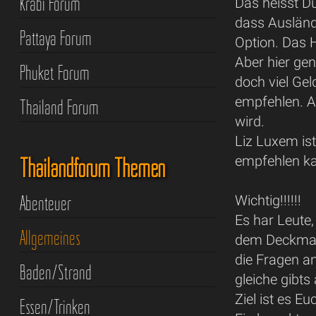
Krabi Forum
Das heisst Du
dass Ausländ
Pattaya Forum
Option. Das H
Aber hier ge
Phuket Forum
doch viel Gel
empfehlen. A
Thailand Forum
wird.
Liz Luxem is
Thailandforum Themen
empfehlen k
Abenteuer
Wichtig!!!!!!
Es har Leute
Allgemeines
dem Deckmant
die Fragen an
Baden/Strand
gleiche gibts
Ziel ist es E
Essen/Trinken