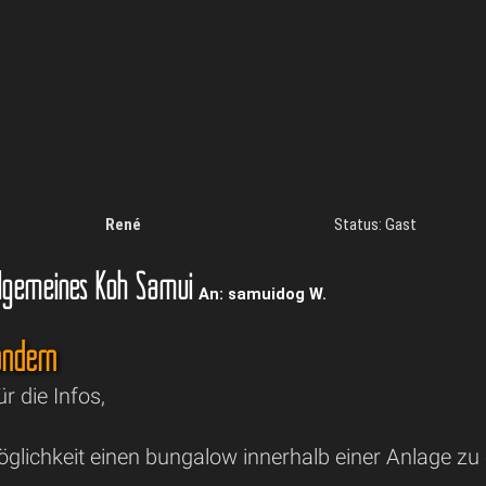
René
Status: Gast
lgemeines Koh Samui
An: samuidog W.
ndern
r die Infos,
öglichkeit einen bungalow innerhalb einer Anlage zu