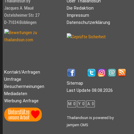
Thailandsun by
Über Thailandsun
Jacques A. Maué
Die Redaktion
Ostelsheimer Str. 27
Impressum
D-71034 Böblingen
Datenschutzerklärung
Kontakt/Anfragen
Umfrage
Sitemap
Besuchermeinungen
Last Update 08.08.2026
Mediadaten
Werbung Anfrage
M: 0
Y: 0
A: 0
Thailandsun is powered by
jamjam CMS