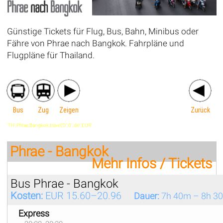
Phrae
nach
Bangkok
Günstige Tickets für Flug, Bus, Bahn, Minibus oder
Fähre von Phrae nach Bangkok. Fahrpläne und
Flugpläne für Thailand.
Bus
Zug
Zeigen
Zurück
'TH',Phrae,Bangkok,travel,'0','0','de','EUR'
Phrae - Bangkok
Mehr Infos / Tickets
Bus Phrae - Bangkok
Kosten:
EUR 15.60–20.96
Dauer:
7h 40m – 8h 3
Express