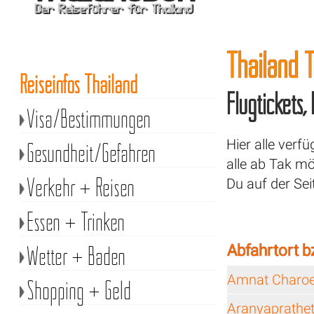
Thailand T
Reiseinfos Thailand
Flugtickets,
Visa/Bestimmungen
Hier alle verf
Gesundheit/Gefahren
alle ab Tak m
Verkehr + Reisen
Du auf der Sei
Essen + Trinken
Wetter + Baden
Abfahrtort b
Amnat Charo
Shopping + Geld
Aranyaprathe