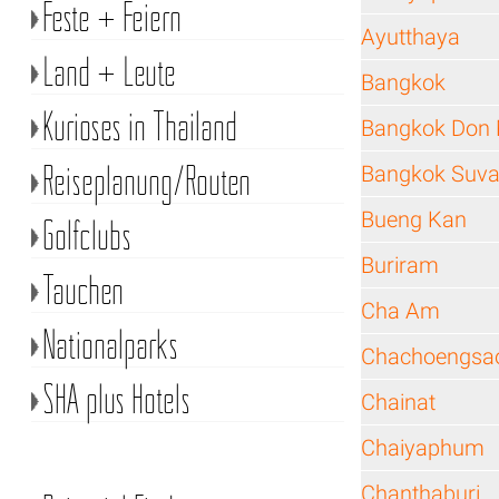
Feste + Feiern
Ayutthaya
Land + Leute
Bangkok
Kurioses in Thailand
Bangkok Don 
Reiseplanung/Routen
Bangkok Suva
Bueng Kan
Golfclubs
Buriram
Tauchen
Cha Am
Nationalparks
Chachoengsa
SHA plus Hotels
Chainat
Chaiyaphum
Chanthaburi