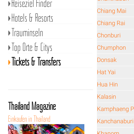
Reiseziel Finder
Chiang Mai
Hotels & Resorts
Chiang Rai
Trauminseln
Chonburi
Top Orte & Citys
Chumphon
Tickets & Transfers
Donsak
Hat Yai
Hua Hin
Kalasin
Thailand Magazine
Kamphaeng P
Einkaufen in Thailand
Kanchanaburi
Khanom