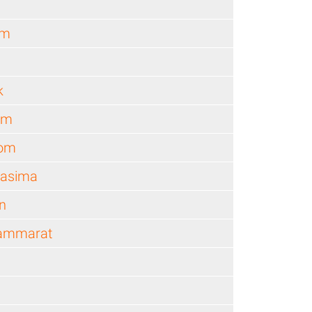
am
k
om
nom
hasima
n
hammarat