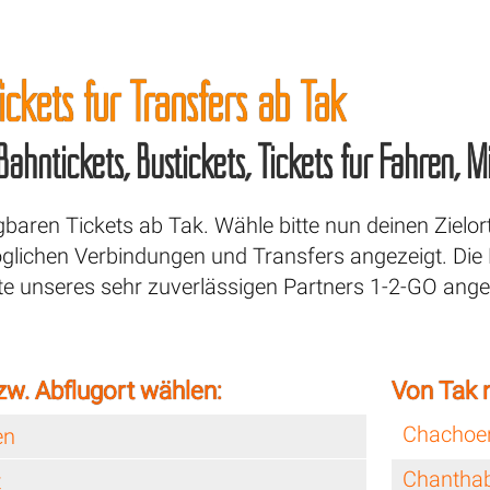
ickets für Transfers ab
Tak
 Bahntickets, Bustickets, Tickets für Fähren,
ügbaren Tickets ab Tak. Wähle bitte nun deinen Zie
öglichen Verbindungen und Transfers angezeigt. Di
te unseres sehr zuverlässigen Partners 1-2-GO ange
zw. Abflugort wählen:
Von Tak 
Chachoe
en
Chanthab
t