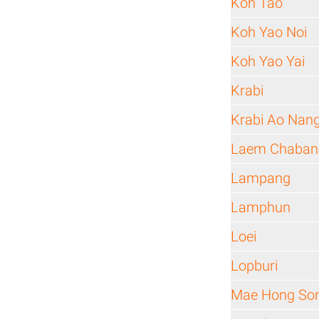
Koh Tao
Koh Yao Noi
Koh Yao Yai
Krabi
Krabi Ao Nan
Laem Chaban
Lampang
Lamphun
Loei
Lopburi
Mae Hong So