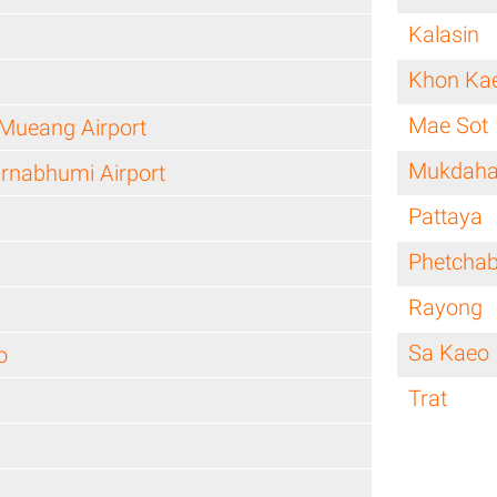
Kalasin
Khon Ka
Mae Sot
Mueang Airport
Mukdah
rnabhumi Airport
Pattaya
Phetcha
Rayong
Sa Kaeo
o
Trat