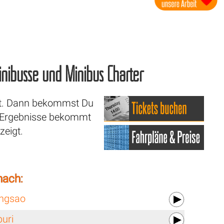
 Minibusse und Minibus Charter
lort. Dann bekommst Du
e Ergebnisse bekommt
zeigt.
nach:
ngsao
uri