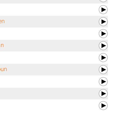
en
an
bun