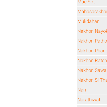
Mae Sot
Mahasarakh
Mukdahan
Nakhon Nayo
Nakhon Path
Nakhon Pha
Nakhon Ratc
Nakhon Sawa
Nakhon Si T
Nan
Narathiwat