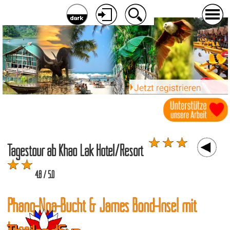
Jetzt registrieren
Tagestour ab Khao Lak Hotel/Resort
4.8 / 5.0
Phang-Nga-Bucht & James Bond-Insel mit
Langboot