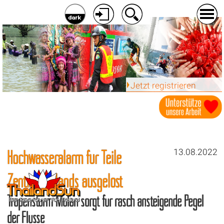
Jetzt registrieren
Hochwasseralarm für Teile
13.08.2022
Zentralthailands ausgelöst
Tropensturm Mulan sorgt für rasch ansteigende Pegel
der Flüsse