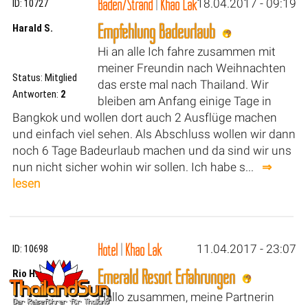
Baden/Strand
|
Khao Lak
18.04.2017 - 09:19
ID: 10727
Empfehlung Badeurlaub
Harald S.
Hi an alle Ich fahre zusammen mit
meiner Freundin nach Weihnachten
Status: Mitglied
das erste mal nach Thailand. Wir
Antworten:
2
bleiben am Anfang einige Tage in
Bangkok und wollen dort auch 2 Ausflüge machen
und einfach viel sehen. Als Abschluss wollen wir dann
noch 6 Tage Badeurlaub machen und da sind wir uns
nun nicht sicher wohin wir sollen. Ich habe s...
⇒
lesen
Hotel
|
Khao Lak
11.04.2017 - 23:07
ID: 10698
Emerald Resort Erfahrungen
Rio H.
Hallo zusammen, meine Partnerin