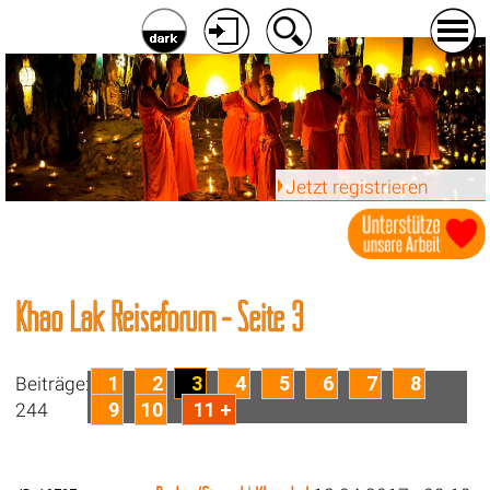
Jetzt registrieren
Khao Lak Reiseforum - Seite 3
1
2
3
4
5
6
7
8
Beiträge:
9
10
11 +
244