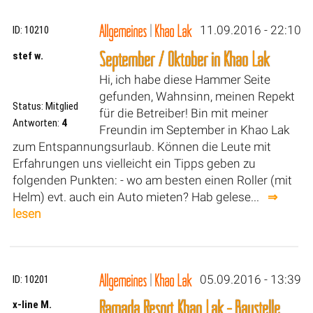
Allgemeines
|
Khao Lak
11.09.2016 - 22:10
ID: 10210
September / Oktober in Khao Lak
stef w.
Hi, ich habe diese Hammer Seite
gefunden, Wahnsinn, meinen Repekt
Status: Mitglied
für die Betreiber! Bin mit meiner
Antworten:
4
Freundin im September in Khao Lak
zum Entspannungsurlaub. Können die Leute mit
Erfahrungen uns vielleicht ein Tipps geben zu
folgenden Punkten: - wo am besten einen Roller (mit
Helm) evt. auch ein Auto mieten? Hab gelese...
⇒
lesen
Allgemeines
|
Khao Lak
05.09.2016 - 13:39
ID: 10201
Ramada Resort Khao Lak - Baustelle
x-line M.