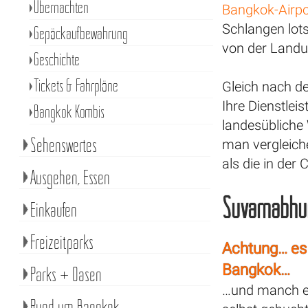
Übernachten
Bangkok-Airpo
Schlangen lot
Gepäckaufbewahrung
von der Landu
Geschichte
Tickets & Fahrpläne
Gleich nach d
Ihre Dienstlei
Bangkok Kombis
landesübliche
Sehenswertes
man vergleich
als die in der C
Ausgehen, Essen
Suvarnabhu
Einkaufen
Freizeitparks
Achtung… es g
Bangkok…
Parks + Oasen
…und manch ei
Rund um Bangkok