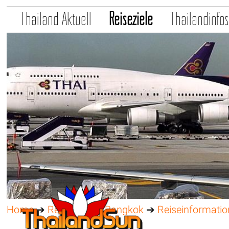
Thailand Aktuell
Reiseziele
Thailandinfo
Home
➔
Reiseziele
➔
Bangkok
➔
Reiseinformati