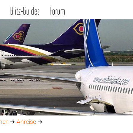
s
Blitz-Guides
Forum
onen
➔
Anreise
➔