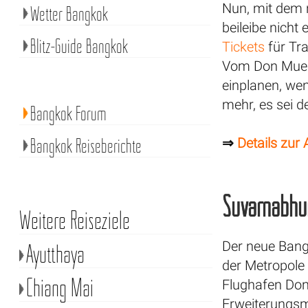
Nun, mit dem n
Wetter Bangkok
beileibe nicht
Blitz-Guide Bangkok
Tickets
für Tra
Vom Don Mueang
einplanen, we
mehr, es sei d
Bangkok Forum
Bangkok Reiseberichte
⇒
Details zur
Suvarnabhum
Weitere Reiseziele
Der neue Bangk
Ayutthaya
der Metropole
Chiang Mai
Flughafen Don
Erweiterungsmö