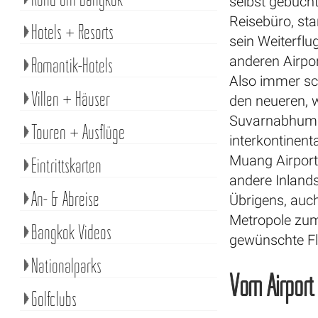
selbst gebuch
Reisebüro, stan
Hotels + Resorts
sein Weiterflu
anderen Airpor
Romantik-Hotels
Also immer sc
Villen + Häuser
den neueren, w
Suvarnabhumi A
Touren + Ausflüge
interkontinent
Muang Airport, 
Eintrittskarten
andere Inlands
An- & Abreise
Übrigens, auch
Metropole zum
Bangkok Videos
gewünschte Fl
Nationalparks
Vom Airport
Golfclubs