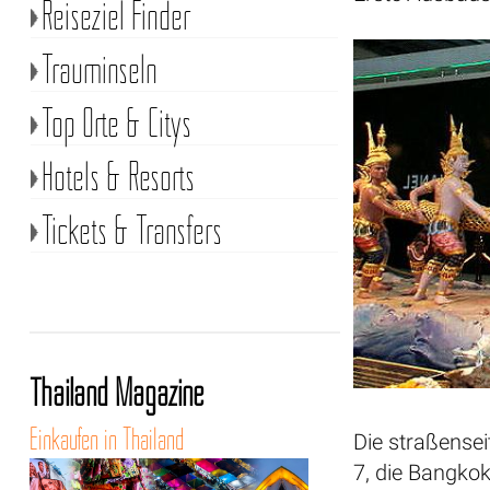
Reiseziel Finder
Trauminseln
Top Orte & Citys
Hotels & Resorts
Tickets & Transfers
Thailand Magazine
Einkaufen in Thailand
Die straßense
7, die Bangkok