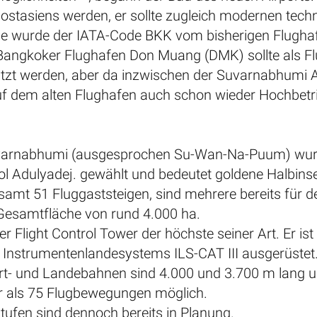
ostasiens werden, er sollte zugleich modernen tec
me wurde der IATA-Code BKK vom bisherigen Flug
 Bangkoker Flughafen Don Muang (DMK) sollte als Flu
utzt werden, aber da inzwischen der Suvarnabhumi
auf dem alten Flughafen auch schon wieder Hochbetri
arnabhumi (ausgesprochen Su-Wan-Na-Puum) wur
l Adulyadej. gewählt und bedeutet goldene Halbinse
amt 51 Fluggaststeigen, sind mehrere bereits für d
Gesamtfläche von rund 4.000 ha.
er Flight Control Tower der höchste seiner Art. Er 
s Instrumentenlandesystems ILS-CAT III ausgerüstet
art- und Landebahnen sind 4.000 und 3.700 m lang un
r als 75 Flugbewegungen möglich.
tufen sind dennoch bereits in Planung.