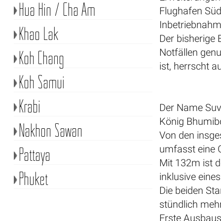
Hua Hin / Cha Am
Flughafen Süd
Inbetriebnah
Khao Lak
Der bisherige
Notfällen gen
Koh Chang
ist, herrscht 
Koh Samui
Krabi
Der Name Suv
König Bhumibo
Nakhon Sawan
Von den insges
umfasst eine 
Pattaya
Mit 132m ist d
Phuket
inklusive eine
Die beiden St
stündlich meh
Erste Ausbaus