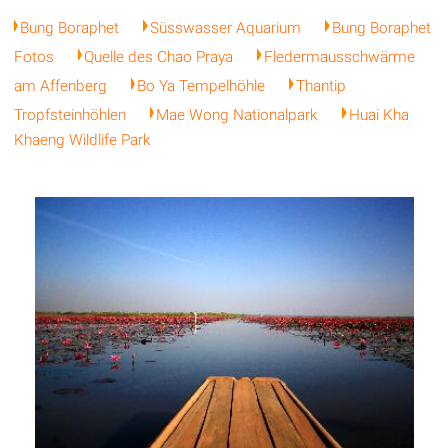
Bung Boraphet
Süsswasser Aquarium
Bung Boraphet
Fotos
Quelle des Chao Praya
Fledermausschwärme
am Affenberg
Bo Ya Tempelhöhle
Thantip
Tropfsteinhöhlen
Mae Wong Nationalpark
Huai Kha
Khaeng Wildlife Park