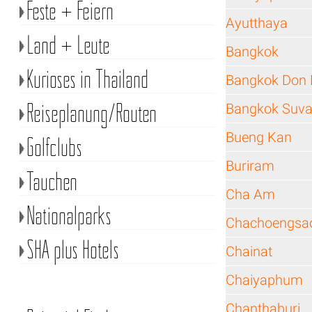
Feste + Feiern
Ayutthaya
Land + Leute
Bangkok
Kurioses in Thailand
Bangkok Don 
Reiseplanung/Routen
Bangkok Suva
Bueng Kan
Golfclubs
Buriram
Tauchen
Cha Am
Nationalparks
Chachoengsa
SHA plus Hotels
Chainat
Chaiyaphum
Chanthaburi