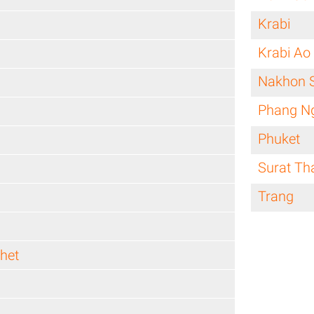
Krabi
Krabi Ao
Nakhon 
Phang N
Phuket
Surat Th
Trang
het