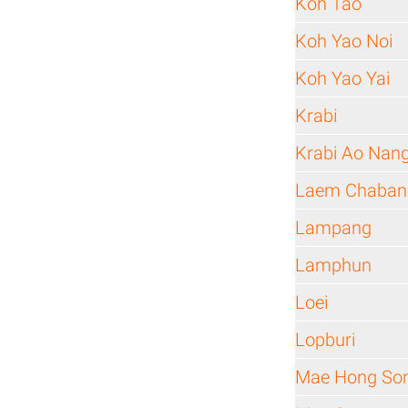
Koh Tao
Koh Yao Noi
Koh Yao Yai
Krabi
Krabi Ao Nan
Laem Chaban
Lampang
Lamphun
Loei
Lopburi
Mae Hong So