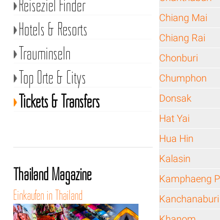
Reiseziel Finder
Chiang Mai
Hotels & Resorts
Chiang Rai
Trauminseln
Chonburi
Top Orte & Citys
Chumphon
Tickets & Transfers
Donsak
Hat Yai
Hua Hin
Kalasin
Thailand Magazine
Kamphaeng P
Einkaufen in Thailand
Kanchanaburi
Khanom