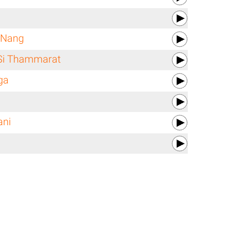
 Nang
Si Thammarat
ga
ani