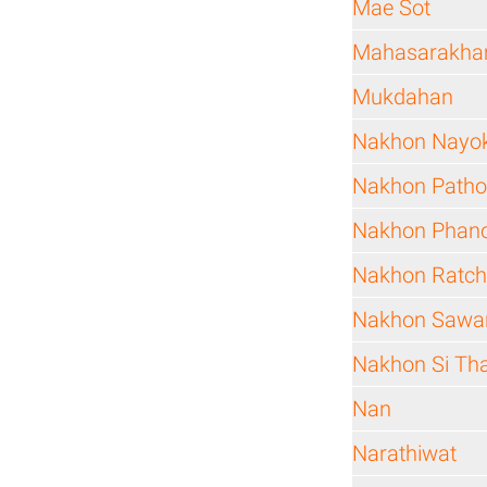
Mae Sot
Mahasarakh
Mukdahan
Nakhon Nayo
Nakhon Path
Nakhon Pha
Nakhon Ratc
Nakhon Sawa
Nakhon Si T
Nan
Narathiwat