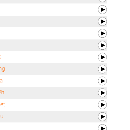
k
ng
a
Phi
et
ui