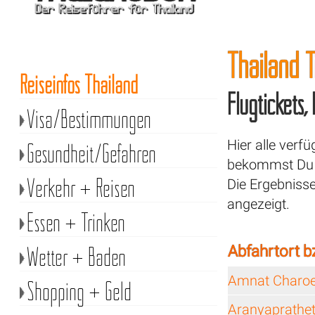
Thailand T
Reiseinfos Thailand
Flugtickets,
Visa/Bestimmungen
Hier alle verf
Gesundheit/Gefahren
bekommst Du a
Verkehr + Reisen
Die Ergebniss
angezeigt.
Essen + Trinken
Wetter + Baden
Abfahrtort b
Amnat Charo
Shopping + Geld
Aranyaprathe