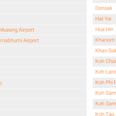
Donsak
Hat Yai
Hua Hin
Mueang Airport
Khanom
rnabhumi Airport
Khao So
Koh Cha
Koh Lant
Koh Phi 
o
Koh Sam
Koh Sam
Koh Tao