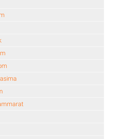
am
k
om
nom
hasima
n
hammarat