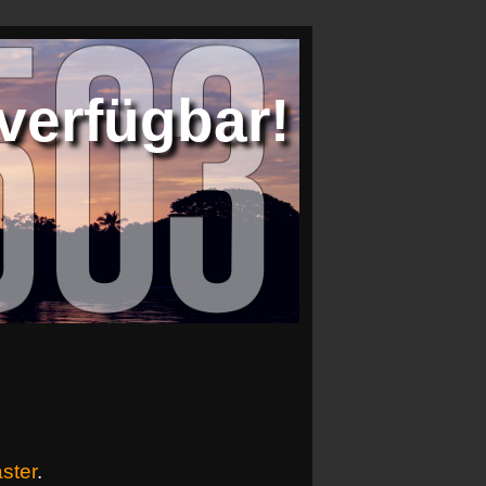
verfügbar!
ster
.